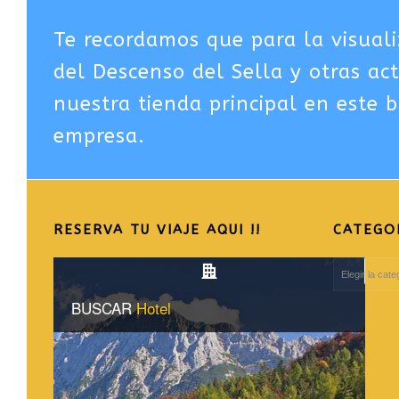
Te recordamos que para la visuali
del Descenso del Sella y otras ac
nuestra tienda principal en este b
empresa.
RESERVA TU VIAJE AQUI !!
CATEGO
CATEGORIAS
DEL
BLOG