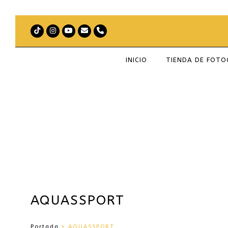
Tiktok
Instagram
Youtube
Correo
Teléfono
electrónico
INICIO
TIENDA DE FOT
AQUASSPORT
Portada
»
AQUASSPORT