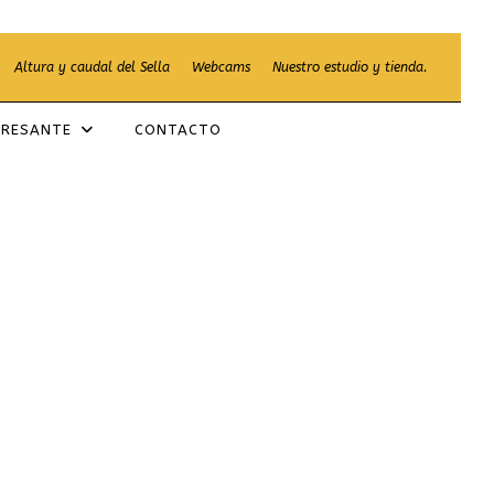
Altura y caudal del Sella
Webcams
Nuestro estudio y tienda.
ERESANTE
CONTACTO