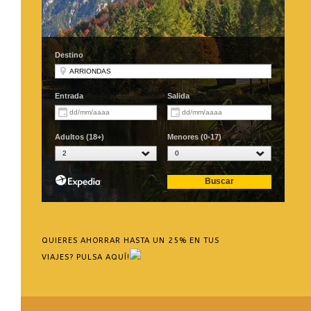
QUIERES AHORRAR HASTA UN 25% EN TUS
VIAJES? PULSA AQUÍ!