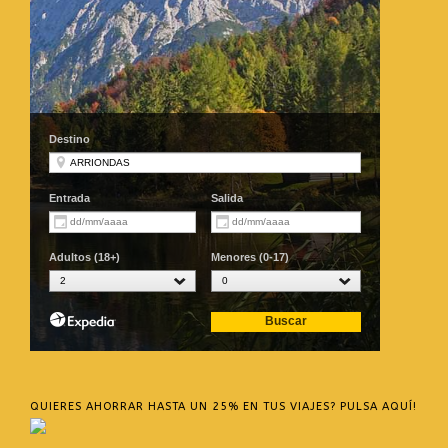
QUIERES AHORRAR HASTA UN 25% EN TUS VIAJES? PULSA AQUÍ!