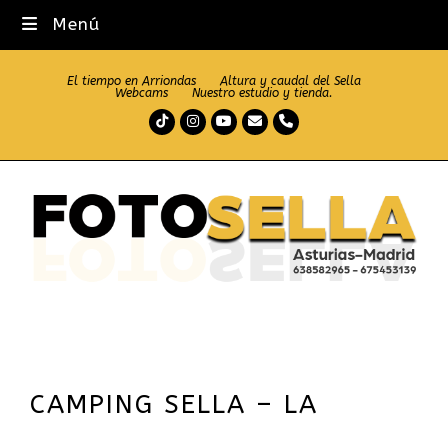
Menú
El tiempo en Arriondas
Altura y caudal del Sella
Webcams
Nuestro estudio y tienda.
Tiktok
Instagram
Youtube
Correo
Teléfono
electrónico
CAMPING SELLA – LA