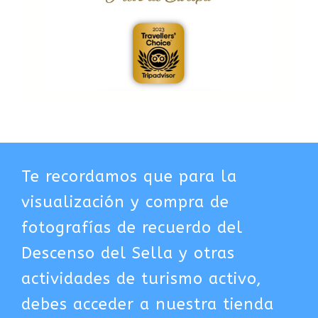
Te recordamos que para la
visualización y compra de
fotografías de recuerdo del
Descenso del Sella y otras
actividades de turismo activo,
debes acceder a nuestra tienda