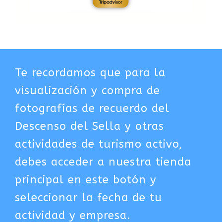
Te recordamos que para la
visualización y compra de
fotografías de recuerdo del
Descenso del Sella y otras
actividades de turismo activo,
debes acceder a nuestra tienda
principal en este botón y
seleccionar la fecha de tu
actividad y empresa.