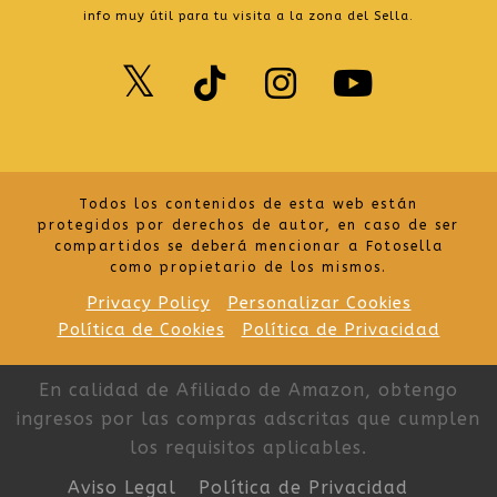
info muy útil para tu visita a la zona del Sella.
Twitter
TikTok
Instagr
Yout
Todos los contenidos de esta web están
protegidos por derechos de autor, en caso de ser
compartidos se deberá mencionar a Fotosella
como propietario de los mismos.
Privacy Policy
Personalizar Cookies
Política de Cookies
Política de Privacidad
En calidad de Afiliado de Amazon, obtengo
ingresos por las compras adscritas que cumplen
los requisitos aplicables.
Aviso Legal
Política de Privacidad