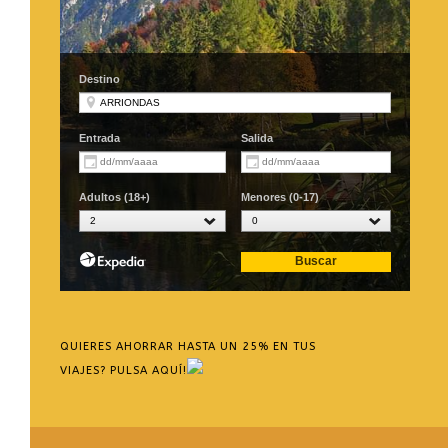
QUIERES AHORRAR HASTA UN 25% EN TUS
VIAJES? PULSA AQUÍ!