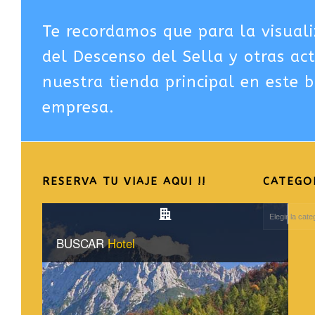
Te recordamos que para la visuali
del Descenso del Sella y otras ac
nuestra tienda principal en este b
empresa.
RESERVA TU VIAJE AQUI !!
CATEGO
CATEGORIAS
DEL
BLOG