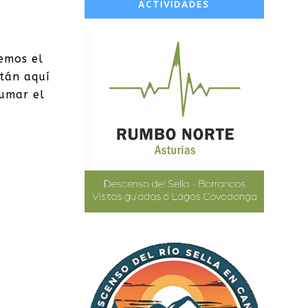
ACTIVIDADES
emos el
stán aquí
sumar el