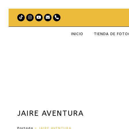
Tiktok
Instagram
Youtube
Correo
Teléfono
electrónico
INICIO
TIENDA DE FOT
JAIRE AVENTURA
Portada
»
JAIRE AVENTURA