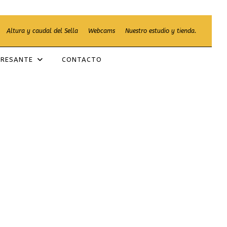
Altura y caudal del Sella
Webcams
Nuestro estudio y tienda.
ERESANTE
CONTACTO