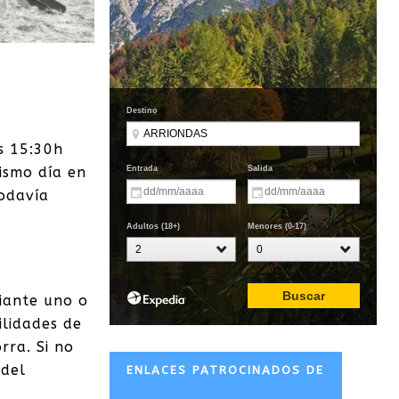
s 15:30h
ismo día en
todavía
iante uno o
ilidades de
rra. Si no
 del
ENLACES PATROCINADOS DE