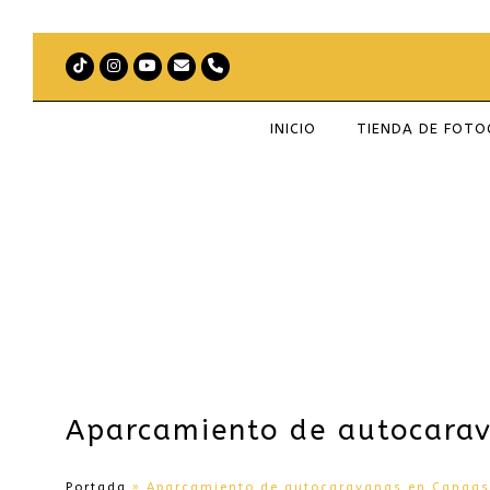
Tiktok
Instagram
Youtube
Correo
Teléfono
electrónico
INICIO
TIENDA DE FOT
Aparcamiento de autocarav
Portada
»
Aparcamiento de autocaravanas en Cangas