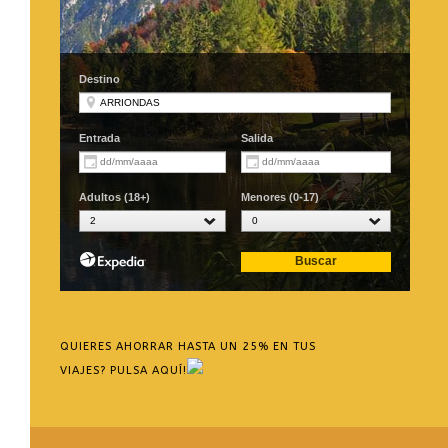
QUIERES AHORRAR HASTA UN 25% EN TUS
VIAJES? PULSA AQUÍ!