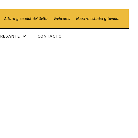
Altura y caudal del Sella
Webcams
Nuestro estudio y tienda.
ERESANTE
CONTACTO