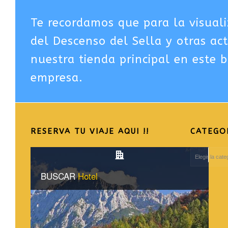
Te recordamos que para la visuali
del Descenso del Sella y otras ac
nuestra tienda principal en este b
empresa.
RESERVA TU VIAJE AQUI !!
CATEGO
CATEGORIAS
DEL
BLOG