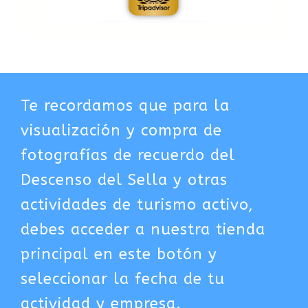
Te recordamos que para la
visualización y compra de
fotografías de recuerdo del
Descenso del Sella y otras
actividades de turismo activo,
debes acceder a nuestra tienda
principal en este botón y
seleccionar la fecha de tu
actividad y empresa.