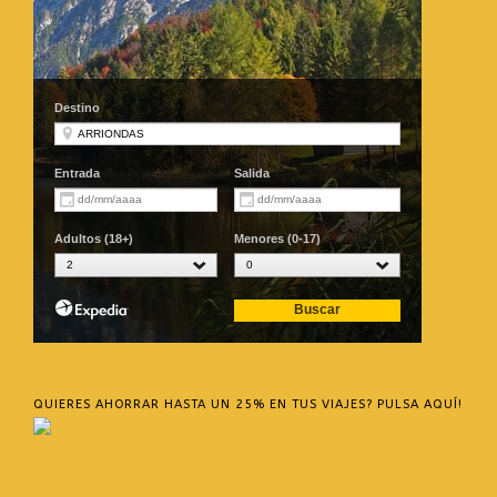
QUIERES AHORRAR HASTA UN 25% EN TUS VIAJES? PULSA AQUÍ!