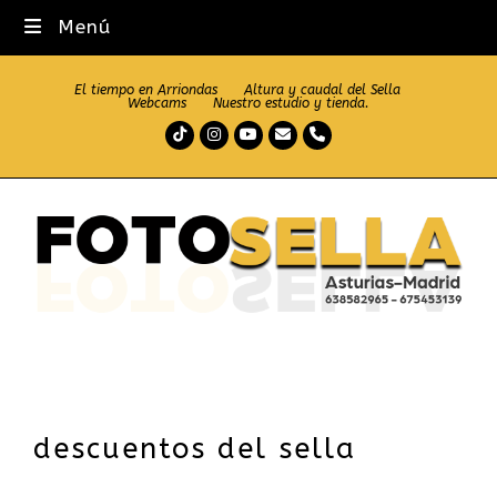
Menú
El tiempo en Arriondas
Altura y caudal del Sella
Webcams
Nuestro estudio y tienda.
Tiktok
Instagram
Youtube
Correo
Teléfono
electrónico
descuentos del sella