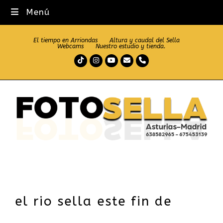
Menú
El tiempo en Arriondas
Altura y caudal del Sella
Webcams
Nuestro estudio y tienda.
Tiktok
Instagram
Youtube
Correo
Teléfono
electrónico
el rio sella este fin de