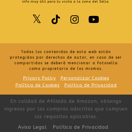
info muy útil para tu visita a la zona del Sella.
Twitter
TikTok
Instagr
Yout
Todos los contenidos de esta web están
protegidos por derechos de autor, en caso de ser
compartidos se deberá mencionar a Fotosella
como propietario de los mismos.
Privacy Policy
Personalizar Cookies
Política de Cookies
Política de Privacidad
En calidad de Afiliado de Amazon, obtengo
ingresos por las compras adscritas que cumplen
los requisitos aplicables.
Aviso Legal
Política de Privacidad