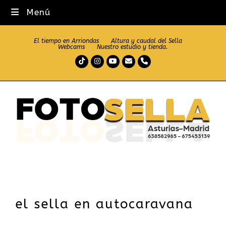
Menú
El tiempo en Arriondas
Altura y caudal del Sella
Webcams
Nuestro estudio y tienda.
Tiktok
Instagram
Youtube
Correo
Teléfono
electrónico
el sella en autocaravana