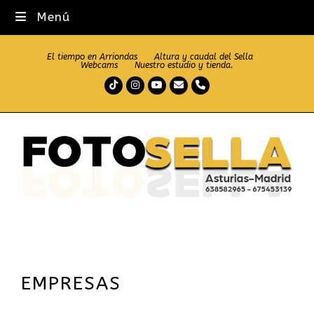
Menú
El tiempo en Arriondas
Altura y caudal del Sella
Webcams
Nuestro estudio y tienda.
Tiktok
Instagram
Youtube
Correo
Teléfono
electrónico
EMPRESAS