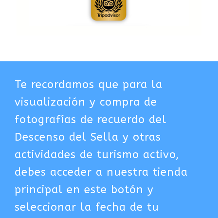
Te recordamos que para la
visualización y compra de
fotografías de recuerdo del
Descenso del Sella y otras
actividades de turismo activo,
debes acceder a nuestra tienda
principal en este botón y
seleccionar la fecha de tu