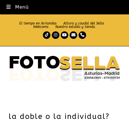
Menú
El tiempo en Arriondas
Altura y caudal del Sella
Webcams
Nuestro estudio y tienda.
Tiktok
Instagram
Youtube
Correo
Teléfono
electrónico
la doble o la individual?