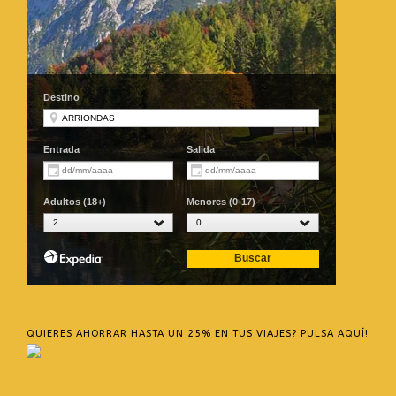
QUIERES AHORRAR HASTA UN 25% EN TUS VIAJES? PULSA AQUÍ!