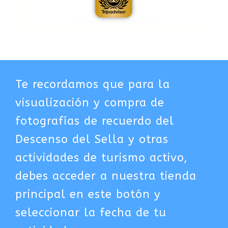
Te recordamos que para la
visualización y compra de
fotografías de recuerdo del
Descenso del Sella y otras
actividades de turismo activo,
debes acceder a nuestra tienda
principal en este botón y
seleccionar la fecha de tu