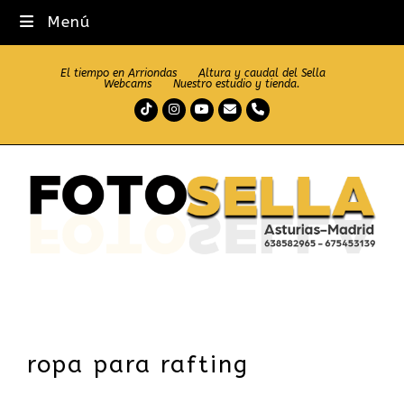
Menú
El tiempo en Arriondas
Altura y caudal del Sella
Webcams
Nuestro estudio y tienda.
Tiktok
Instagram
Youtube
Correo
Teléfono
electrónico
ropa para rafting