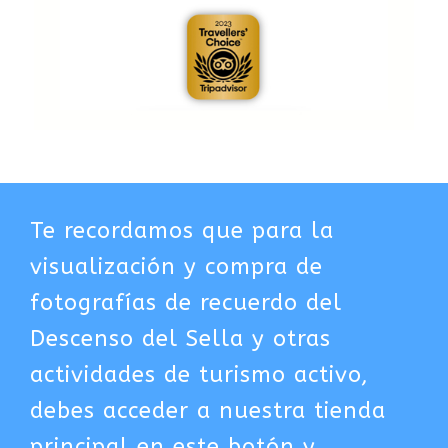
Te recordamos que para la
visualización y compra de
fotografías de recuerdo del
Descenso del Sella y otras
actividades de turismo activo,
debes acceder a nuestra tienda
principal en este botón y