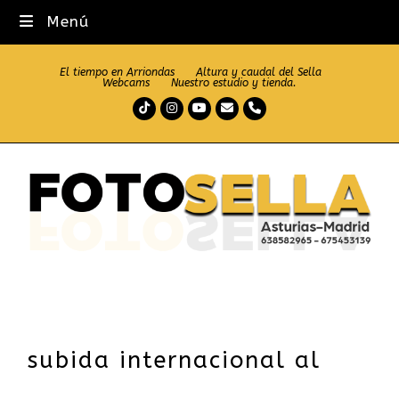
Menú
El tiempo en Arriondas
Altura y caudal del Sella
Webcams
Nuestro estudio y tienda.
Tiktok
Instagram
Youtube
Correo
Teléfono
electrónico
subida internacional al