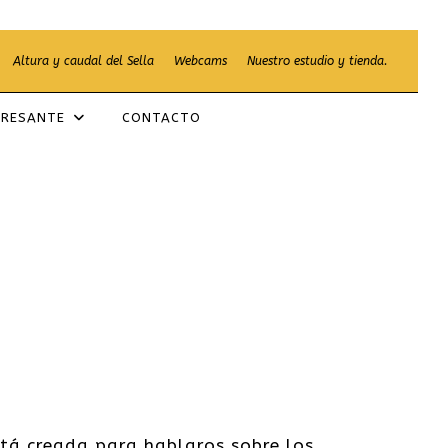
Altura y caudal del Sella
Webcams
Nuestro estudio y tienda.
ERESANTE
CONTACTO
stá creada para hablaros sobre los