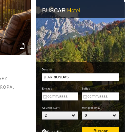
AEZ
UROPA
,