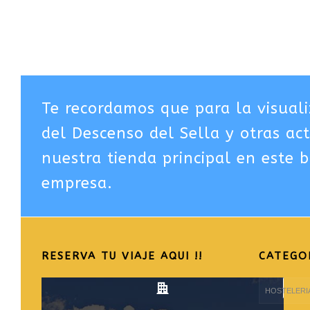
Te recordamos que para la visuali
del Descenso del Sella y otras ac
nuestra tienda principal en este b
empresa.
RESERVA TU VIAJE AQUI !!
CATEGO
CATEGORIAS
DEL