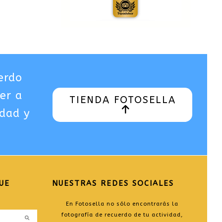
erdo
er a
TIENDA FOTOSELLA
idad y
UE
NUESTRAS REDES SOCIALES
En Fotosella no sólo encontrarás la
fotografía de recuerdo de tu actividad,
Enviar