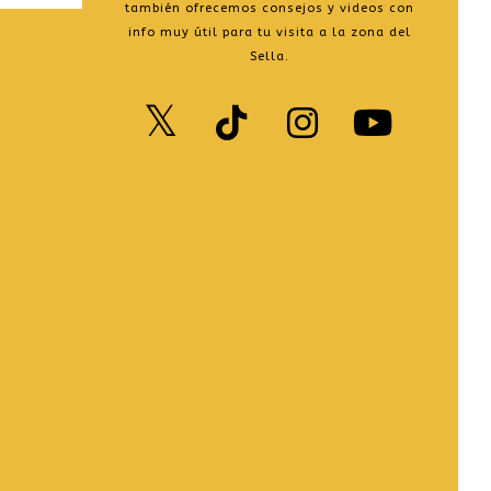
también ofrecemos consejos y videos con
info muy útil para tu visita a la zona del
Sella.
Twitter
TikTok
Instag
You