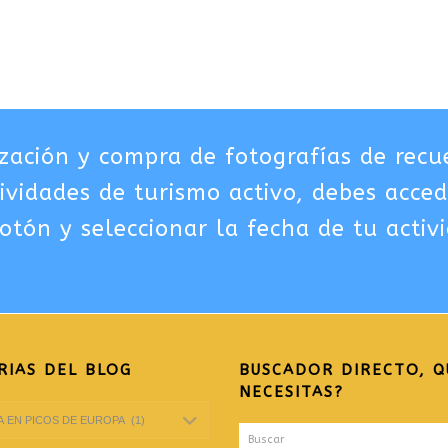
zación y compra de fotografías de recu
tividades de turismo activo, debes acced
otón y seleccionar la fecha de tu activ
RIAS DEL BLOG
BUSCADOR DIRECTO, Q
NECESITAS?
Buscar